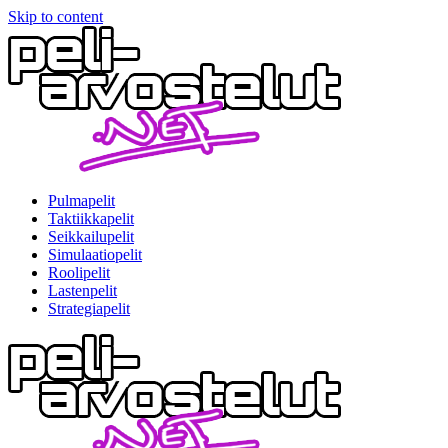
Skip to content
Pulmapelit
Taktiikkapelit
Seikkailupelit
Simulaatiopelit
Roolipelit
Lastenpelit
Strategiapelit