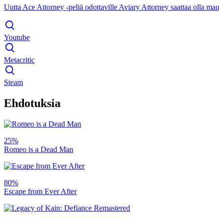
Uutta Ace Attorney -peliä odottaville Aviary Attorney saattaa olla mauk
Youtube
Metacritic
Steam
Ehdotuksia
25%
Romeo is a Dead Man
80%
Escape from Ever After