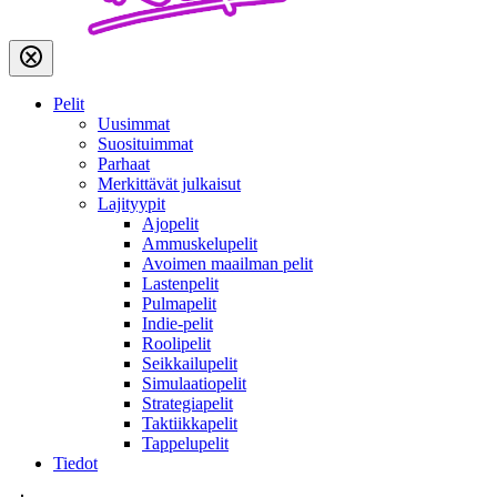
Pelit
Uusimmat
Suosituimmat
Parhaat
Merkittävät julkaisut
Lajityypit
Ajopelit
Ammuskelupelit
Avoimen maailman pelit
Lastenpelit
Pulmapelit
Indie-pelit
Roolipelit
Seikkailupelit
Simulaatiopelit
Strategiapelit
Taktiikkapelit
Tappelupelit
Tiedot