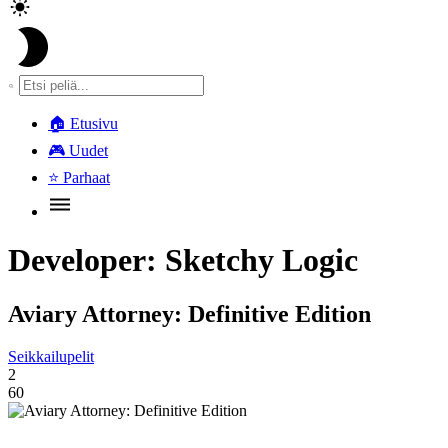
🏠
Etusivu
🎮
Uudet
⭐
Parhaat
Developer:
Sketchy Logic
Aviary Attorney: Definitive Edition
Seikkailupelit
2
60