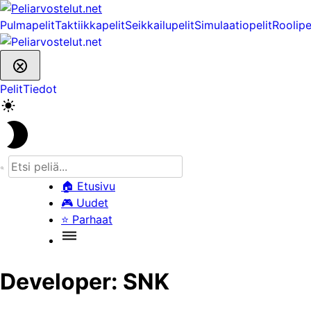
Skip
to
Pulmapelit
Taktiikkapelit
Seikkailupelit
Simulaatiopelit
Roolipe
content
Pelit
Tiedot
🏠
Etusivu
🎮
Uudet
⭐
Parhaat
Developer:
SNK