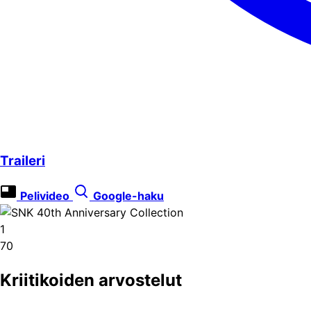
Traileri
Pelivideo
Google-haku
1
70
Kriitikoiden arvostelut