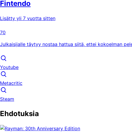
Fintendo
Lisätty yli 7 vuotta sitten
70
Julkaisijalle täytyy nostaa hattua siitä, ettei kokoelman pel
Youtube
Metacritic
Steam
Ehdotuksia