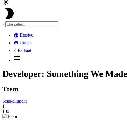
🏠
Etusivu
🎮
Uudet
⭐
Parhaat
Developer:
Something We Mad
Toem
Seikkailupelit
1
100