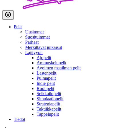
Pelit
Uusimmat
Suosituimmat
Parhaat
Merkittävät julkaisut
Lajityypit
Ajopelit
Ammuskelupelit
Avoimen maailman pelit
Lastenpelit
Pulmapelit
Indie-pelit
Roolipelit
Seikkailupelit
Simulaatiopelit
Strategiapelit
Taktiikkapelit
Tappelupelit
Tiedot