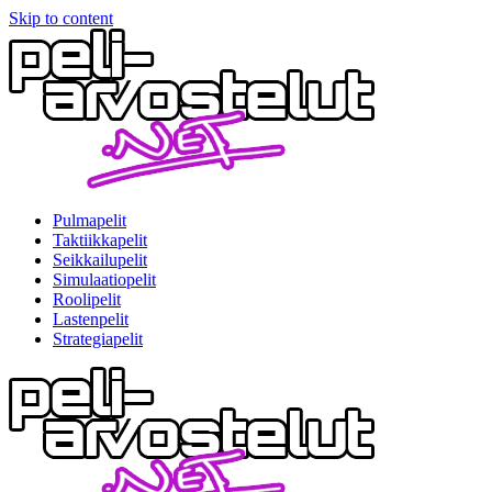
Skip to content
Pulmapelit
Taktiikkapelit
Seikkailupelit
Simulaatiopelit
Roolipelit
Lastenpelit
Strategiapelit