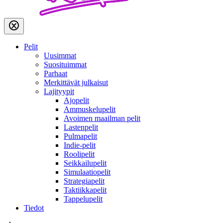
Pelit
Uusimmat
Suosituimmat
Parhaat
Merkittävät julkaisut
Lajityypit
Ajopelit
Ammuskelupelit
Avoimen maailman pelit
Lastenpelit
Pulmapelit
Indie-pelit
Roolipelit
Seikkailupelit
Simulaatiopelit
Strategiapelit
Taktiikkapelit
Tappelupelit
Tiedot