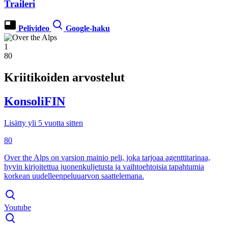
Traileri
Pelivideo
Google-haku
1
80
Kriitikoiden arvostelut
KonsoliFIN
Lisätty yli 5 vuotta sitten
80
Over the Alps on varsion mainio peli, joka tarjoaa agenttitarinaa,
hyvin kirjoitettua juonenkuljetusta ja vaihtoehtoisia tapahtumia
korkean uudelleenpeluuarvon saattelemana.
Youtube