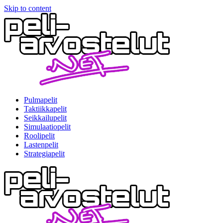
Skip to content
Pulmapelit
Taktiikkapelit
Seikkailupelit
Simulaatiopelit
Roolipelit
Lastenpelit
Strategiapelit