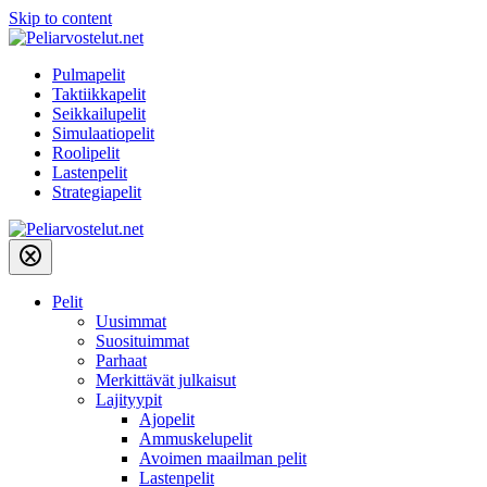
Skip to content
Pulmapelit
Taktiikkapelit
Seikkailupelit
Simulaatiopelit
Roolipelit
Lastenpelit
Strategiapelit
Pelit
Uusimmat
Suosituimmat
Parhaat
Merkittävät julkaisut
Lajityypit
Ajopelit
Ammuskelupelit
Avoimen maailman pelit
Lastenpelit