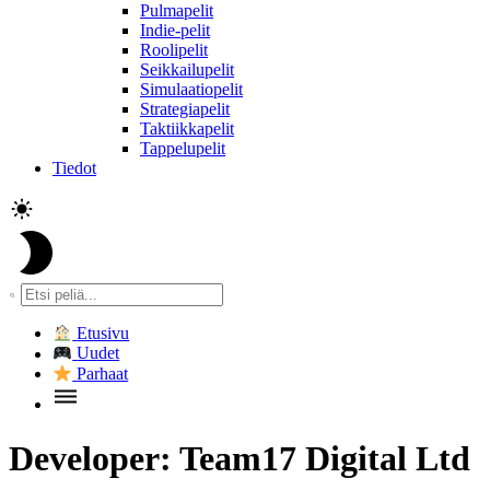
Pulmapelit
Indie-pelit
Roolipelit
Seikkailupelit
Simulaatiopelit
Strategiapelit
Taktiikkapelit
Tappelupelit
Tiedot
Etusivu
Uudet
Parhaat
Developer:
Team17 Digital Ltd