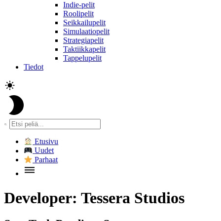
Indie-pelit
Roolipelit
Seikkailupelit
Simulaatiopelit
Strategiapelit
Taktiikkapelit
Tappelupelit
Tiedot
Etusivu
Uudet
Parhaat
Developer:
Tessera Studios