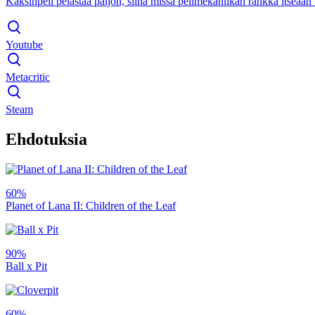
Kaksinpeli pelastaa paljon, siinä missä pelimekaniikan rankka itseään
Youtube
Metacritic
Steam
Ehdotuksia
60%
Planet of Lana II: Children of the Leaf
90%
Ball x Pit
60%