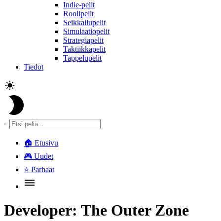
Indie-pelit
Roolipelit
Seikkailupelit
Simulaatiopelit
Strategiapelit
Taktiikkapelit
Tappelupelit
Tiedot
🏠
Etusivu
🎮
Uudet
⭐
Parhaat
Developer:
The Outer Zone