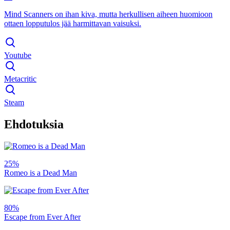
Mind Scanners on ihan kiva, mutta herkullisen aiheen huomioon
ottaen lopputulos jää harmittavan vaisuksi.
Youtube
Metacritic
Steam
Ehdotuksia
25%
Romeo is a Dead Man
80%
Escape from Ever After