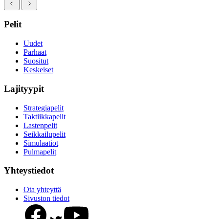
Pelit
Uudet
Parhaat
Suositut
Keskeiset
Lajityypit
Strategiapelit
Taktiikkapelit
Lastenpelit
Seikkailupelit
Simulaatiot
Pulmapelit
Yhteystiedot
Ota yhteyttä
Sivuston tiedot