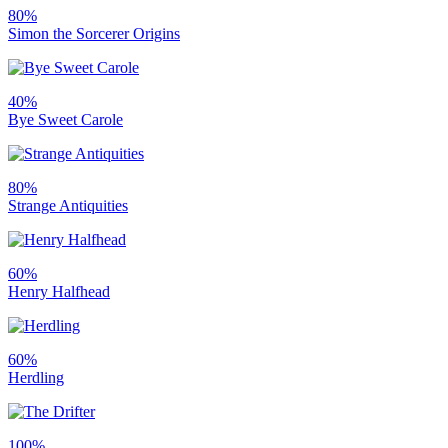
80%
Simon the Sorcerer Origins
40%
Bye Sweet Carole
80%
Strange Antiquities
60%
Henry Halfhead
60%
Herdling
100%