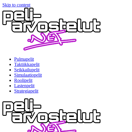
Skip to content
Pulmapelit
Taktiikkapelit
Seikkailupelit
Simulaatiopelit
Roolipelit
Lastenpelit
Strategiapelit