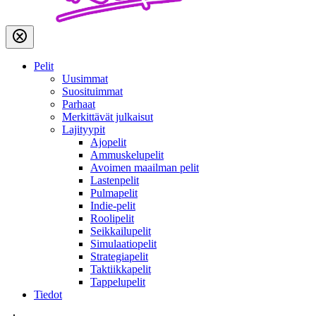
Pelit
Uusimmat
Suosituimmat
Parhaat
Merkittävät julkaisut
Lajityypit
Ajopelit
Ammuskelupelit
Avoimen maailman pelit
Lastenpelit
Pulmapelit
Indie-pelit
Roolipelit
Seikkailupelit
Simulaatiopelit
Strategiapelit
Taktiikkapelit
Tappelupelit
Tiedot