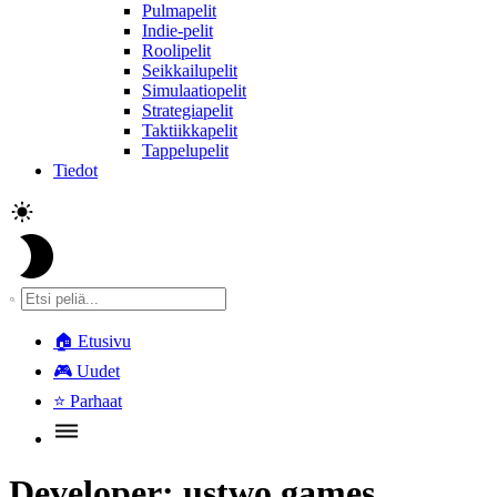
Pulmapelit
Indie-pelit
Roolipelit
Seikkailupelit
Simulaatiopelit
Strategiapelit
Taktiikkapelit
Tappelupelit
Tiedot
🏠
Etusivu
🎮
Uudet
⭐
Parhaat
Developer:
ustwo games