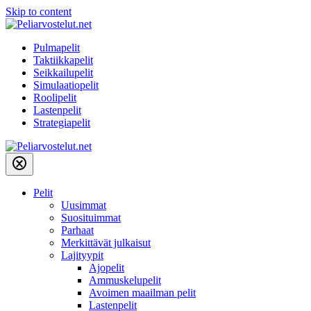
Skip to content
Pulmapelit
Taktiikkapelit
Seikkailupelit
Simulaatiopelit
Roolipelit
Lastenpelit
Strategiapelit
Pelit
Uusimmat
Suosituimmat
Parhaat
Merkittävät julkaisut
Lajityypit
Ajopelit
Ammuskelupelit
Avoimen maailman pelit
Lastenpelit