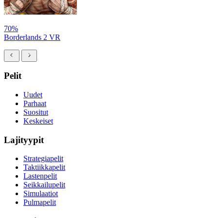
70%
Borderlands 2 VR
Pelit
Uudet
Parhaat
Suositut
Keskeiset
Lajityypit
Strategiapelit
Taktiikkapelit
Lastenpelit
Seikkailupelit
Simulaatiot
Pulmapelit