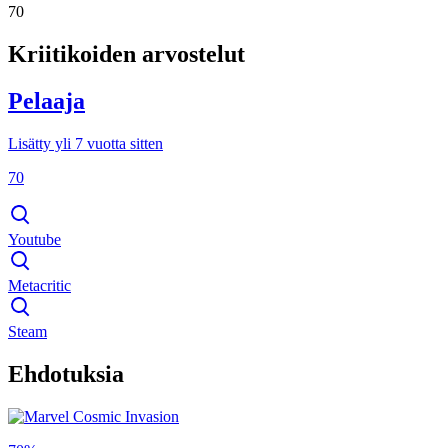
70
Kriitikoiden arvostelut
Pelaaja
Lisätty yli 7 vuotta sitten
70
Youtube
Metacritic
Steam
Ehdotuksia