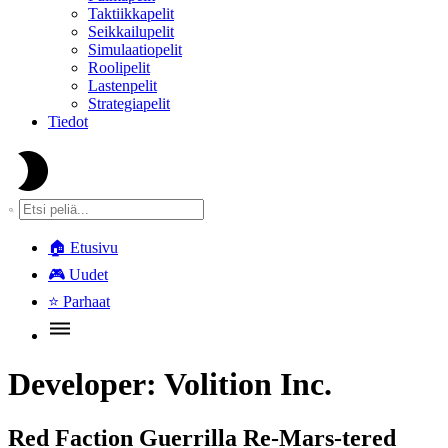
Taktiikkapelit
Seikkailupelit
Simulaatiopelit
Roolipelit
Lastenpelit
Strategiapelit
Tiedot
🏠
Etusivu
🎮
Uudet
⭐
Parhaat
Developer:
Volition Inc.
Red Faction Guerrilla Re-Mars-tered