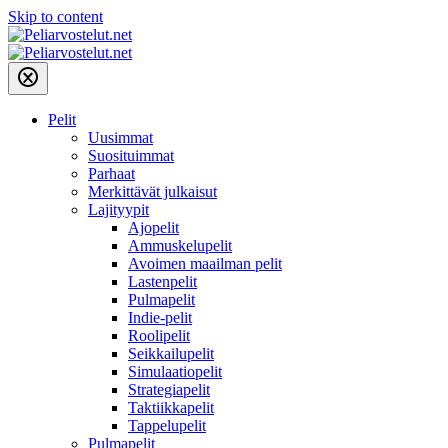
Skip to content
Pelit
Uusimmat
Suosituimmat
Parhaat
Merkittävät julkaisut
Lajityypit
Ajopelit
Ammuskelupelit
Avoimen maailman pelit
Lastenpelit
Pulmapelit
Indie-pelit
Roolipelit
Seikkailupelit
Simulaatiopelit
Strategiapelit
Taktiikkapelit
Tappelupelit
Pulmapelit