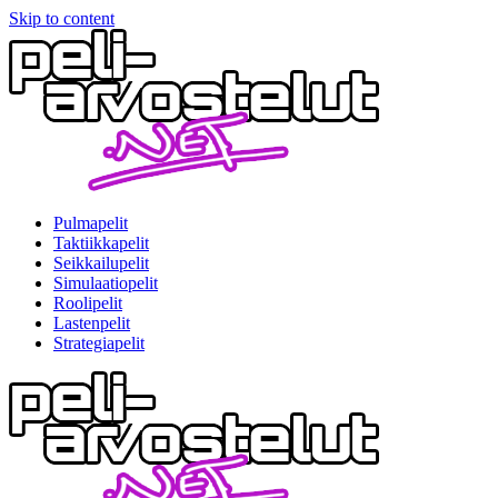
Skip to content
Pulmapelit
Taktiikkapelit
Seikkailupelit
Simulaatiopelit
Roolipelit
Lastenpelit
Strategiapelit