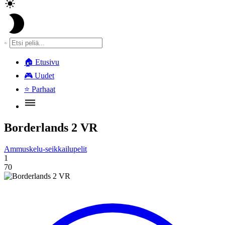
🏠
Etusivu
🎮
Uudet
⭐
Parhaat
Borderlands 2 VR
Ammuskelu-seikkailupelit
1
70