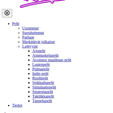
Pelit
Uusimmat
Suosituimmat
Parhaat
Merkittävät julkaisut
Lajityypit
Ajopelit
Ammuskelupelit
Avoimen maailman pelit
Lastenpelit
Pulmapelit
Indie-pelit
Roolipelit
Seikkailupelit
Simulaatiopelit
Strategiapelit
Taktiikkapelit
Tappelupelit
Tiedot