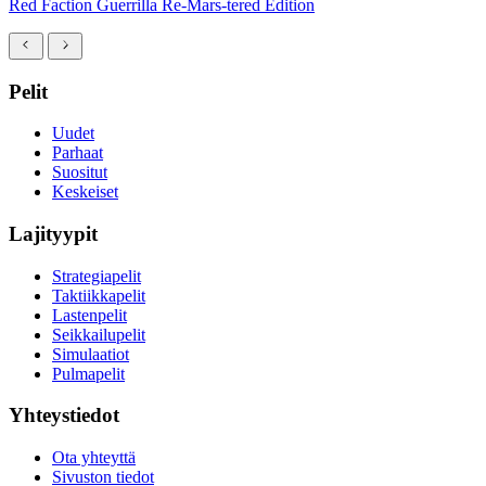
Red Faction Guerrilla Re-Mars-tered Edition
Pelit
Uudet
Parhaat
Suositut
Keskeiset
Lajityypit
Strategiapelit
Taktiikkapelit
Lastenpelit
Seikkailupelit
Simulaatiot
Pulmapelit
Yhteystiedot
Ota yhteyttä
Sivuston tiedot