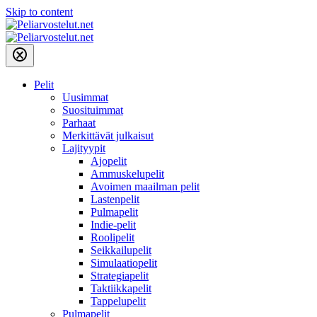
Skip to content
Pelit
Uusimmat
Suosituimmat
Parhaat
Merkittävät julkaisut
Lajityypit
Ajopelit
Ammuskelupelit
Avoimen maailman pelit
Lastenpelit
Pulmapelit
Indie-pelit
Roolipelit
Seikkailupelit
Simulaatiopelit
Strategiapelit
Taktiikkapelit
Tappelupelit
Pulmapelit