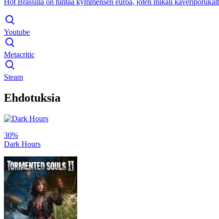
Hot Brassilla on hintaa kymmensen euroa, joten mikäli kaveriporukalta 
Youtube
Metacritic
Steam
Ehdotuksia
30%
Dark Hours