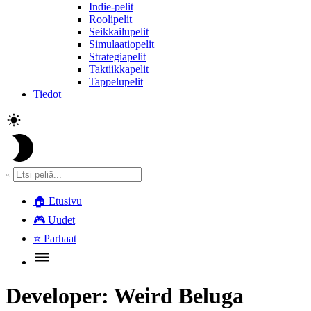
Indie-pelit
Roolipelit
Seikkailupelit
Simulaatiopelit
Strategiapelit
Taktiikkapelit
Tappelupelit
Tiedot
🏠
Etusivu
🎮
Uudet
⭐
Parhaat
Developer:
Weird Beluga