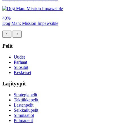
40%
Dog Man: Mission Impawsible
Pelit
Uudet
Parhaat
Suositut
Keskeiset
Lajityypit
Strategiapelit
Taktiikkapelit
Lastenpelit
Seikkailupelit
Simulaatiot
Pulmapelit