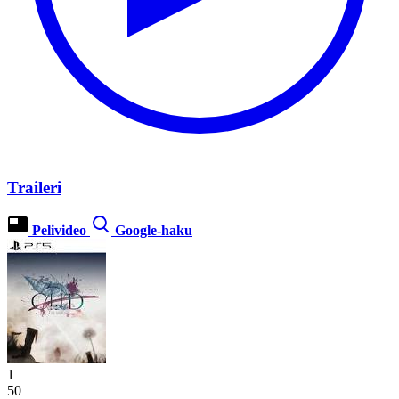
Traileri
Pelivideo
Google-haku
1
50