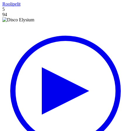
Roolipelit
5
94