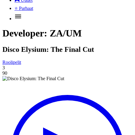
🎮
Uudet
⭐
Parhaat
Developer:
ZA/UM
Disco Elysium: The Final Cut
Roolipelit
3
90