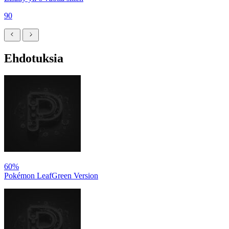
90
Ehdotuksia
60%
Pokémon LeafGreen Version