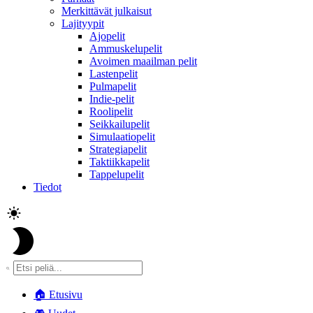
Merkittävät julkaisut
Lajityypit
Ajopelit
Ammuskelupelit
Avoimen maailman pelit
Lastenpelit
Pulmapelit
Indie-pelit
Roolipelit
Seikkailupelit
Simulaatiopelit
Strategiapelit
Taktiikkapelit
Tappelupelit
Tiedot
🏠
Etusivu