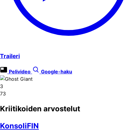
Traileri
Pelivideo
Google-haku
3
73
Kriitikoiden arvostelut
KonsoliFIN