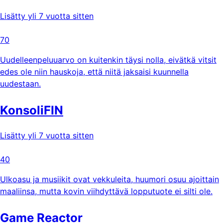
Lisätty yli 7 vuotta sitten
70
Uudelleenpeluuarvo on kuitenkin täysi nolla, eivätkä vitsit
edes ole niin hauskoja, että niitä jaksaisi kuunnella
uudestaan.
KonsoliFIN
Lisätty yli 7 vuotta sitten
40
Ulkoasu ja musiikit ovat vekkuleita, huumori osuu ajoittain
maaliinsa, mutta kovin viihdyttävä lopputuote ei silti ole.
Game Reactor