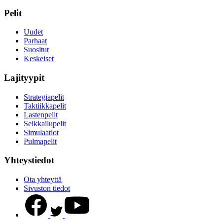
Pelit
Uudet
Parhaat
Suositut
Keskeiset
Lajityypit
Strategiapelit
Taktiikkapelit
Lastenpelit
Seikkailupelit
Simulaatiot
Pulmapelit
Yhteystiedot
Ota yhteyttä
Sivuston tiedot