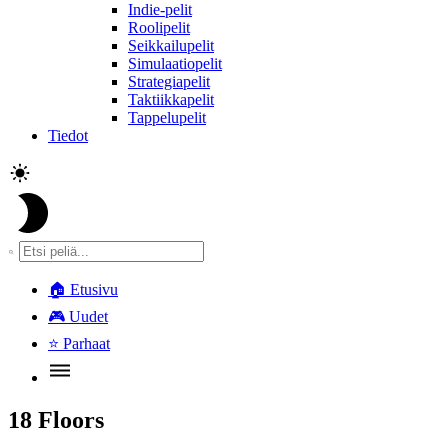
Indie-pelit
Roolipelit
Seikkailupelit
Simulaatiopelit
Strategiapelit
Taktiikkapelit
Tappelupelit
Tiedot
🏠
Etusivu
🎮
Uudet
⭐
Parhaat
18 Floors