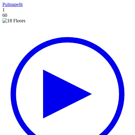
Pulmapelit
1
60