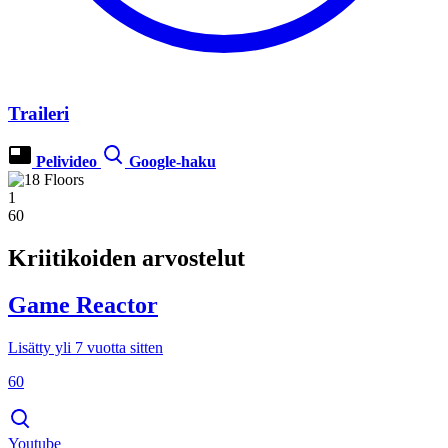
Traileri
Pelivideo
Google-haku
1
60
Kriitikoiden arvostelut
Game Reactor
Lisätty yli 7 vuotta sitten
60
Youtube