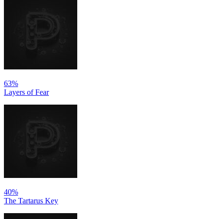
63%
Layers of Fear
40%
The Tartarus Key