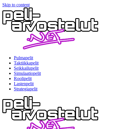
Skip to content
Pulmapelit
Taktiikkapelit
Seikkailupelit
Simulaatiopelit
Roolipelit
Lastenpelit
Strategiapelit