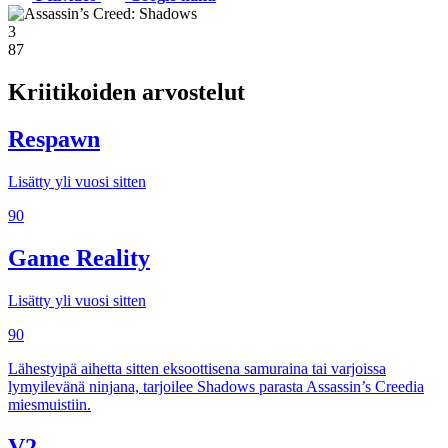
3
87
Kriitikoiden arvostelut
Respawn
Lisätty yli vuosi sitten
90
Game Reality
Lisätty yli vuosi sitten
90
Lähestyipä aihetta sitten eksoottisena samuraina tai varjoissa
lymyilevänä ninjana, tarjoilee Shadows parasta Assassin’s Creedia
miesmuistiin.
V2