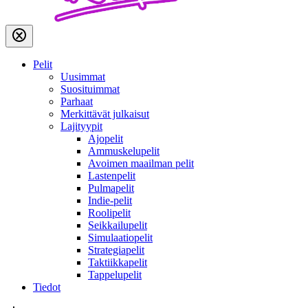
Pelit
Uusimmat
Suosituimmat
Parhaat
Merkittävät julkaisut
Lajityypit
Ajopelit
Ammuskelupelit
Avoimen maailman pelit
Lastenpelit
Pulmapelit
Indie-pelit
Roolipelit
Seikkailupelit
Simulaatiopelit
Strategiapelit
Taktiikkapelit
Tappelupelit
Tiedot