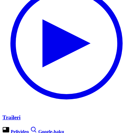
Traileri
Pelivideo
Google-haku