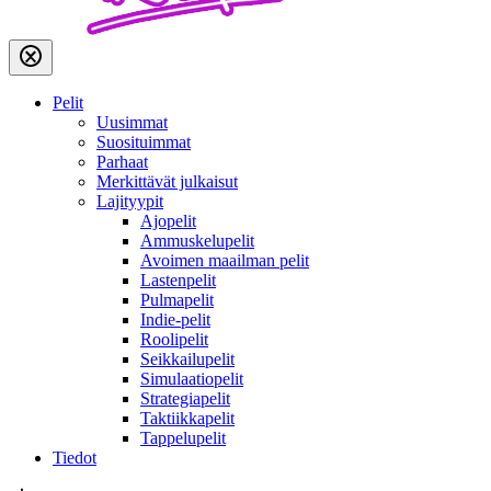
Pelit
Uusimmat
Suosituimmat
Parhaat
Merkittävät julkaisut
Lajityypit
Ajopelit
Ammuskelupelit
Avoimen maailman pelit
Lastenpelit
Pulmapelit
Indie-pelit
Roolipelit
Seikkailupelit
Simulaatiopelit
Strategiapelit
Taktiikkapelit
Tappelupelit
Tiedot