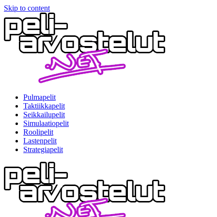
Skip to content
Pulmapelit
Taktiikkapelit
Seikkailupelit
Simulaatiopelit
Roolipelit
Lastenpelit
Strategiapelit