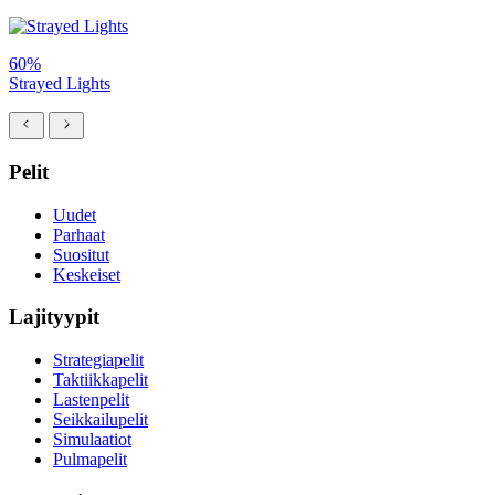
60%
Strayed Lights
Pelit
Uudet
Parhaat
Suositut
Keskeiset
Lajityypit
Strategiapelit
Taktiikkapelit
Lastenpelit
Seikkailupelit
Simulaatiot
Pulmapelit