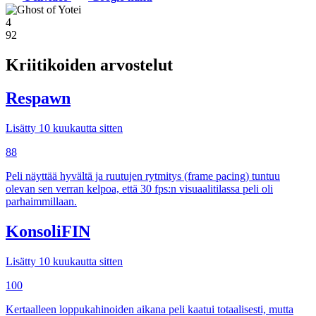
4
92
Kriitikoiden arvostelut
Respawn
Lisätty 10 kuukautta sitten
88
Peli näyttää hyvältä ja ruutujen rytmitys (frame pacing) tuntuu
olevan sen verran kelpoa, että 30 fps:n visuaalitilassa peli oli
parhaimmillaan.
KonsoliFIN
Lisätty 10 kuukautta sitten
100
Kertaalleen loppukahinoiden aikana peli kaatui totaalisesti, mutta