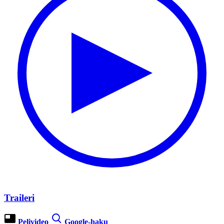
Traileri
Pelivideo
Google-haku