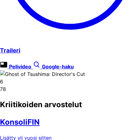
Traileri
Pelivideo
Google-haku
6
78
Kriitikoiden arvostelut
KonsoliFIN
Lisätty yli vuosi sitten