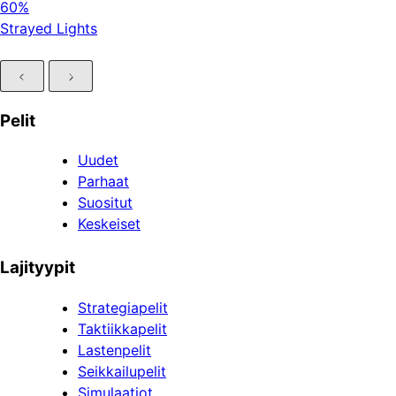
60%
Strayed Lights
Pelit
Uudet
Parhaat
Suositut
Keskeiset
Lajityypit
Strategiapelit
Taktiikkapelit
Lastenpelit
Seikkailupelit
Simulaatiot