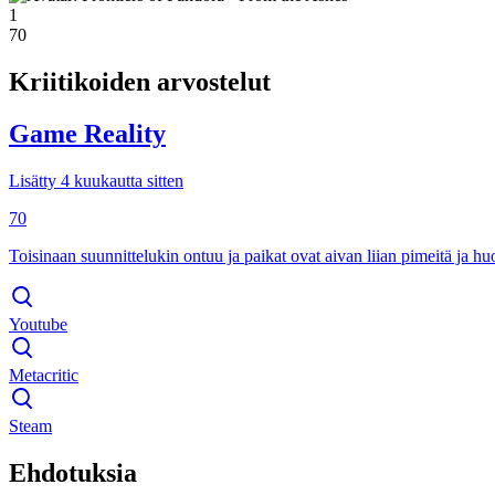
1
70
Kriitikoiden arvostelut
Game Reality
Lisätty 4 kuukautta sitten
70
Toisinaan suunnittelukin ontuu ja paikat ovat aivan liian pimeitä ja hu
Youtube
Metacritic
Steam
Ehdotuksia