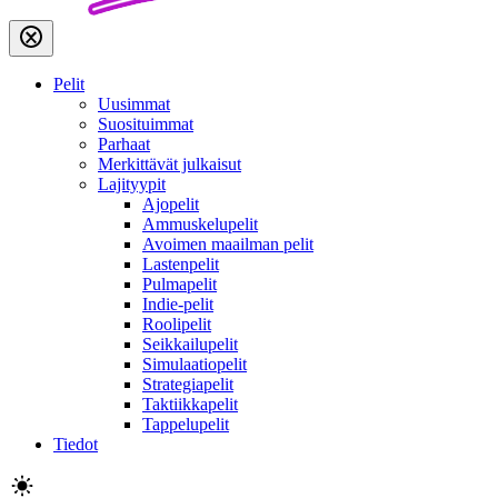
Pelit
Uusimmat
Suosituimmat
Parhaat
Merkittävät julkaisut
Lajityypit
Ajopelit
Ammuskelupelit
Avoimen maailman pelit
Lastenpelit
Pulmapelit
Indie-pelit
Roolipelit
Seikkailupelit
Simulaatiopelit
Strategiapelit
Taktiikkapelit
Tappelupelit
Tiedot