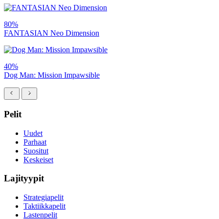
80%
FANTASIAN Neo Dimension
40%
Dog Man: Mission Impawsible
Pelit
Uudet
Parhaat
Suositut
Keskeiset
Lajityypit
Strategiapelit
Taktiikkapelit
Lastenpelit