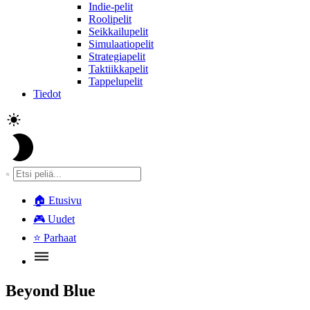
Indie-pelit
Roolipelit
Seikkailupelit
Simulaatiopelit
Strategiapelit
Taktiikkapelit
Tappelupelit
Tiedot
🏠
Etusivu
🎮
Uudet
⭐
Parhaat
Beyond Blue