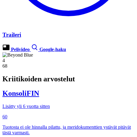
Traileri
Pelivideo
Google-haku
4
68
Kriitikoiden arvostelut
KonsoliFIN
Lisätty yli 6 vuotta sitten
60
Tuotosta ei ole hinnalla pilattu, ja meridokumenttien ystävät pitävät
tästä varmasti.