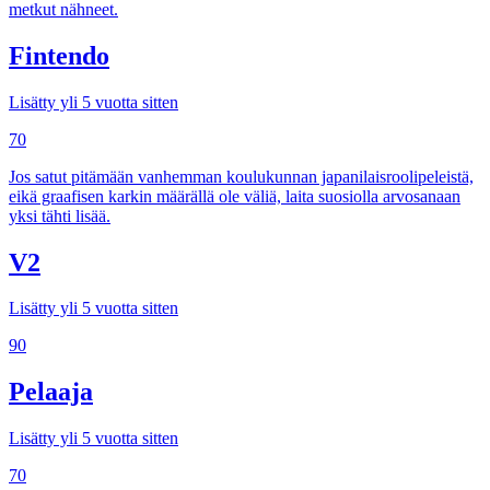
metkut nähneet.
Fintendo
Lisätty yli 5 vuotta sitten
70
Jos satut pitämään vanhemman koulukunnan japanilaisroolipeleistä,
eikä graafisen karkin määrällä ole väliä, laita suosiolla arvosanaan
yksi tähti lisää.
V2
Lisätty yli 5 vuotta sitten
90
Pelaaja
Lisätty yli 5 vuotta sitten
70