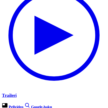
Traileri
Pelivideo
Google-haku