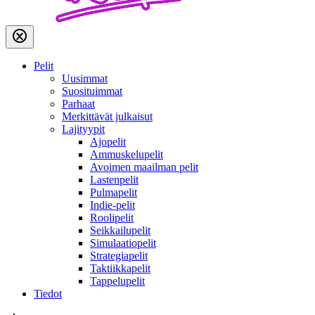
Pelit
Uusimmat
Suosituimmat
Parhaat
Merkittävät julkaisut
Lajityypit
Ajopelit
Ammuskelupelit
Avoimen maailman pelit
Lastenpelit
Pulmapelit
Indie-pelit
Roolipelit
Seikkailupelit
Simulaatiopelit
Strategiapelit
Taktiikkapelit
Tappelupelit
Tiedot