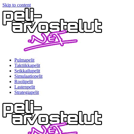
Skip to content
Pulmapelit
Taktiikkapelit
Seikkailupelit
Simulaatiopelit
Roolipelit
Lastenpelit
Strategiapelit