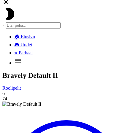
🏠
Etusivu
🎮
Uudet
⭐
Parhaat
Bravely Default II
Roolipelit
6
74