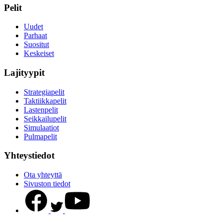
Pelit
Uudet
Parhaat
Suositut
Keskeiset
Lajityypit
Strategiapelit
Taktiikkapelit
Lastenpelit
Seikkailupelit
Simulaatiot
Pulmapelit
Yhteystiedot
Ota yhteyttä
Sivuston tiedot