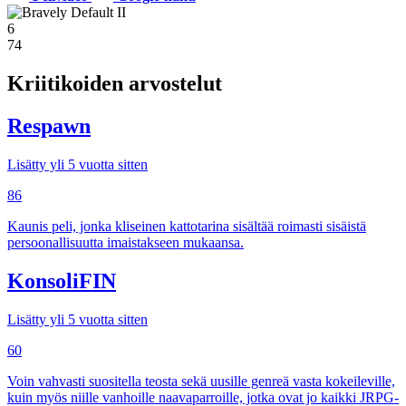
6
74
Kriitikoiden arvostelut
Respawn
Lisätty yli 5 vuotta sitten
86
Kaunis peli, jonka kliseinen kattotarina sisältää roimasti sisäistä
persoonallisuutta imaistakseen mukaansa.
KonsoliFIN
Lisätty yli 5 vuotta sitten
60
Voin vahvasti suositella teosta sekä uusille genreä vasta kokeileville,
kuin myös niille vanhoille naavaparroille, jotka ovat jo kaikki JRPG-