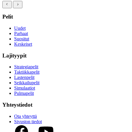
Pelit
Uudet
Parhaat
Suositut
Keskeiset
Lajityypit
Strategiapelit
Taktiikkapelit
Lastenpelit
Seikkailupelit
Simulaatiot
Pulmapelit
Yhteystiedot
Ota yhteyttä
Sivuston tiedot