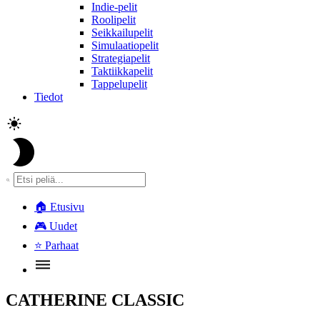
Indie-pelit
Roolipelit
Seikkailupelit
Simulaatiopelit
Strategiapelit
Taktiikkapelit
Tappelupelit
Tiedot
🏠
Etusivu
🎮
Uudet
⭐
Parhaat
CATHERINE CLASSIC