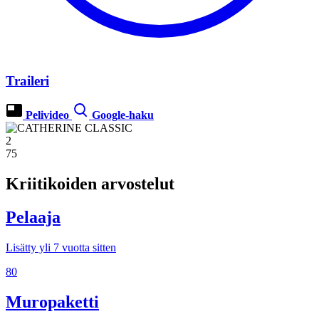
Traileri
Pelivideo
Google-haku
2
75
Kriitikoiden arvostelut
Pelaaja
Lisätty yli 7 vuotta sitten
80
Muropaketti