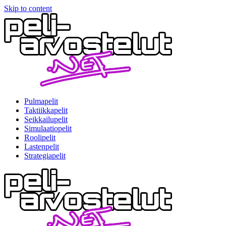
Skip to content
Pulmapelit
Taktiikkapelit
Seikkailupelit
Simulaatiopelit
Roolipelit
Lastenpelit
Strategiapelit