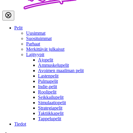
Pelit
Uusimmat
Suosituimmat
Parhaat
Merkittävät julkaisut
Lajityypit
Ajopelit
Ammuskelupelit
Avoimen maailman pelit
Lastenpelit
Pulmapelit
Indie-pelit
Roolipelit
Seikkailupelit
Simulaatiopelit
Strategiapelit
Taktiikkapelit
Tappelupelit
Tiedot