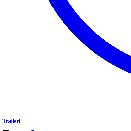
Traileri