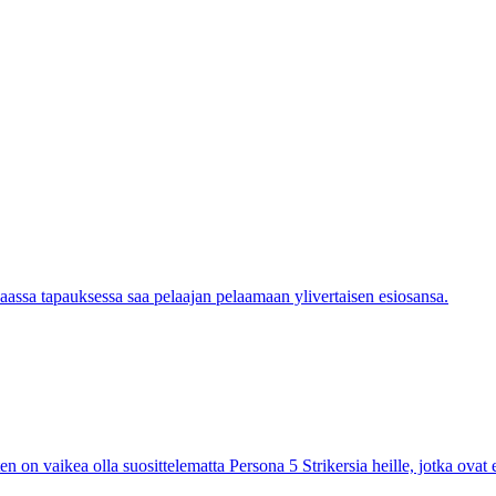
rhaassa tapauksessa saa pelaajan pelaamaan ylivertaisen esiosansa.
n on vaikea olla suosittelematta Persona 5 Strikersia heille, jotka ovat 