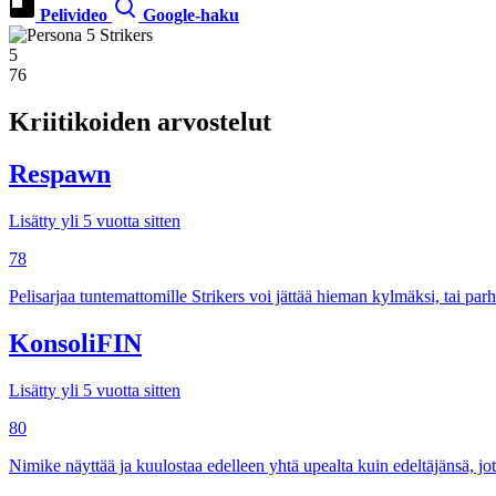
Pelivideo
Google-haku
5
76
Kriitikoiden arvostelut
Respawn
Lisätty yli 5 vuotta sitten
78
Pelisarjaa tuntemattomille Strikers voi jättää hieman kylmäksi, tai pa
KonsoliFIN
Lisätty yli 5 vuotta sitten
80
Nimike näyttää ja kuulostaa edelleen yhtä upealta kuin edeltäjänsä, jote