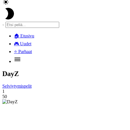
🏠
Etusivu
🎮
Uudet
⭐
Parhaat
DayZ
Selviytymispelit
1
50