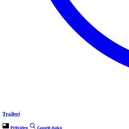
Traileri
Pelivideo
Google-haku