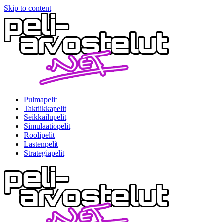
Skip to content
Pulmapelit
Taktiikkapelit
Seikkailupelit
Simulaatiopelit
Roolipelit
Lastenpelit
Strategiapelit