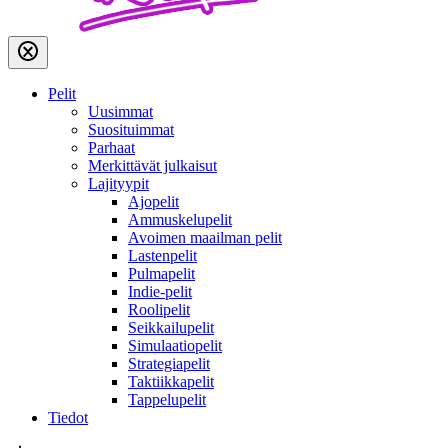
Pelit
Uusimmat
Suosituimmat
Parhaat
Merkittävät julkaisut
Lajityypit
Ajopelit
Ammuskelupelit
Avoimen maailman pelit
Lastenpelit
Pulmapelit
Indie-pelit
Roolipelit
Seikkailupelit
Simulaatiopelit
Strategiapelit
Taktiikkapelit
Tappelupelit
Tiedot