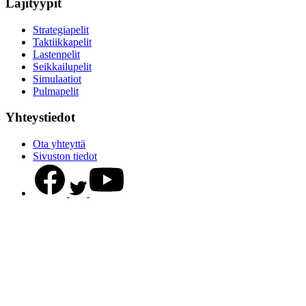
Lajityypit
Strategiapelit
Taktiikkapelit
Lastenpelit
Seikkailupelit
Simulaatiot
Pulmapelit
Yhteystiedot
Ota yhteyttä
Sivuston tiedot