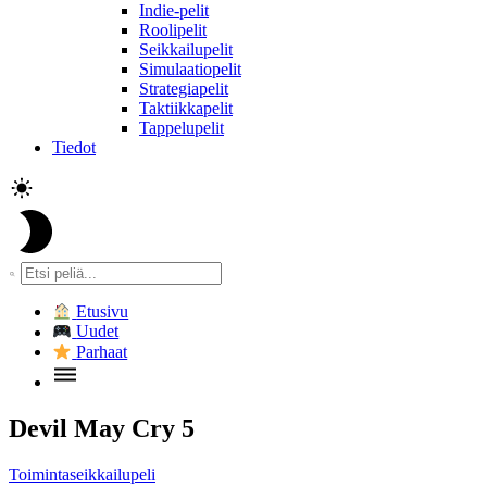
Indie-pelit
Roolipelit
Seikkailupelit
Simulaatiopelit
Strategiapelit
Taktiikkapelit
Tappelupelit
Tiedot
Etusivu
Uudet
Parhaat
Devil May Cry 5
Toimintaseikkailupeli