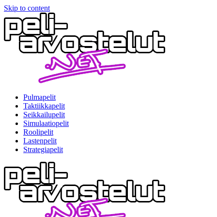
Skip to content
Pulmapelit
Taktiikkapelit
Seikkailupelit
Simulaatiopelit
Roolipelit
Lastenpelit
Strategiapelit