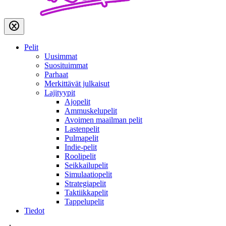
Pelit
Uusimmat
Suosituimmat
Parhaat
Merkittävät julkaisut
Lajityypit
Ajopelit
Ammuskelupelit
Avoimen maailman pelit
Lastenpelit
Pulmapelit
Indie-pelit
Roolipelit
Seikkailupelit
Simulaatiopelit
Strategiapelit
Taktiikkapelit
Tappelupelit
Tiedot