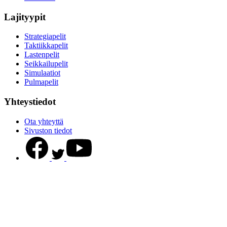
Lajityypit
Strategiapelit
Taktiikkapelit
Lastenpelit
Seikkailupelit
Simulaatiot
Pulmapelit
Yhteystiedot
Ota yhteyttä
Sivuston tiedot