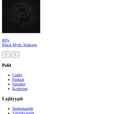
80%
Black Myth: Wukong
Pelit
Uudet
Parhaat
Suositut
Keskeiset
Lajityypit
Strategiapelit
Taktiikkapelit