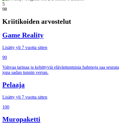
5
98
Kriitikoiden arvostelut
Game Reality
Lisätty yli 7 vuotta sitten
90
Vahvaa tarinaa ja kehittyviä eläväntuntuisia hahmoja saa seurata
jopa sadan tunnin verran.
Pelaaja
Lisätty yli 7 vuotta sitten
100
Muropaketti