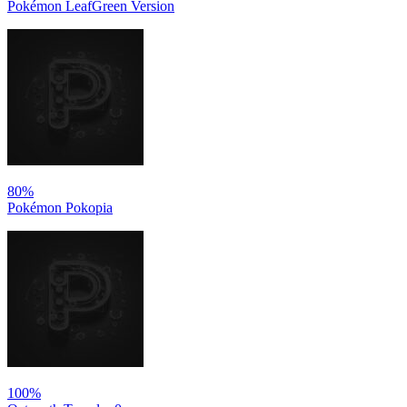
Pokémon LeafGreen Version
80%
Pokémon Pokopia
100%