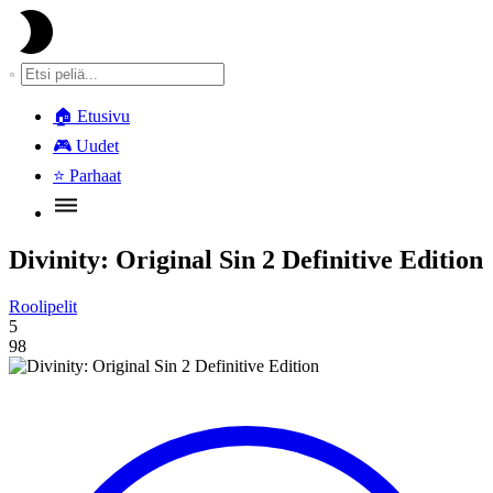
🏠
Etusivu
🎮
Uudet
⭐
Parhaat
Divinity: Original Sin 2 Definitive Edition
Roolipelit
5
98