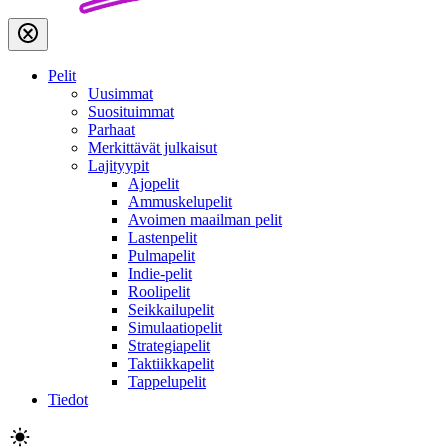
Pelit
Uusimmat
Suosituimmat
Parhaat
Merkittävät julkaisut
Lajityypit
Ajopelit
Ammuskelupelit
Avoimen maailman pelit
Lastenpelit
Pulmapelit
Indie-pelit
Roolipelit
Seikkailupelit
Simulaatiopelit
Strategiapelit
Taktiikkapelit
Tappelupelit
Tiedot