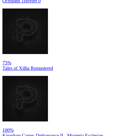
Octopath Traveler 0
75%
Tales of Xillia Remastered
100%
Kingdom Come: Deliverance II - Mysteria Ecclesiae