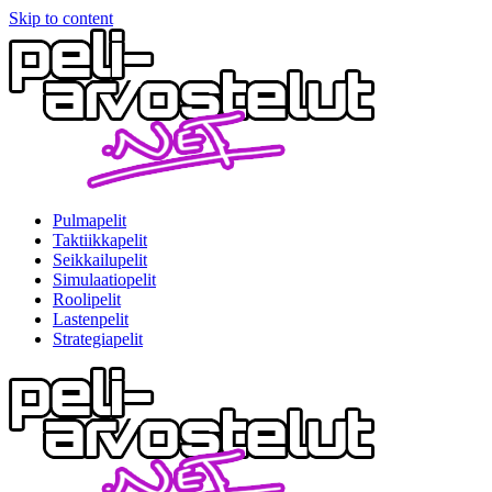
Skip to content
Pulmapelit
Taktiikkapelit
Seikkailupelit
Simulaatiopelit
Roolipelit
Lastenpelit
Strategiapelit