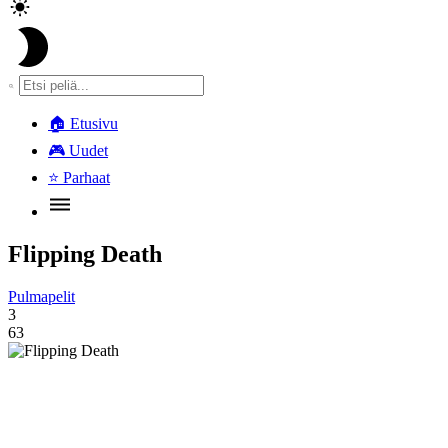
🏠
Etusivu
🎮
Uudet
⭐
Parhaat
Flipping Death
Pulmapelit
3
63