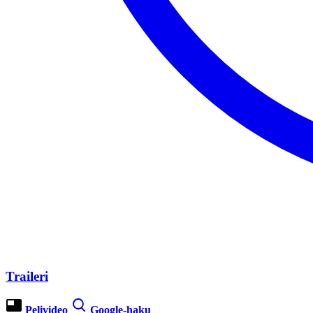
Traileri
Pelivideo
Google-haku