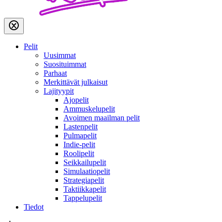
Pelit
Uusimmat
Suosituimmat
Parhaat
Merkittävät julkaisut
Lajityypit
Ajopelit
Ammuskelupelit
Avoimen maailman pelit
Lastenpelit
Pulmapelit
Indie-pelit
Roolipelit
Seikkailupelit
Simulaatiopelit
Strategiapelit
Taktiikkapelit
Tappelupelit
Tiedot