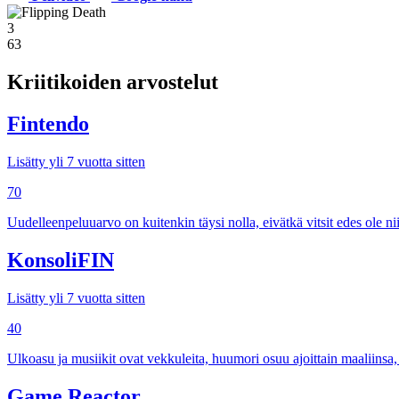
3
63
Kriitikoiden arvostelut
Fintendo
Lisätty yli 7 vuotta sitten
70
Uudelleenpeluuarvo on kuitenkin täysi nolla, eivätkä vitsit edes ole nii
KonsoliFIN
Lisätty yli 7 vuotta sitten
40
Ulkoasu ja musiikit ovat vekkuleita, huumori osuu ajoittain maaliinsa, 
Game Reactor