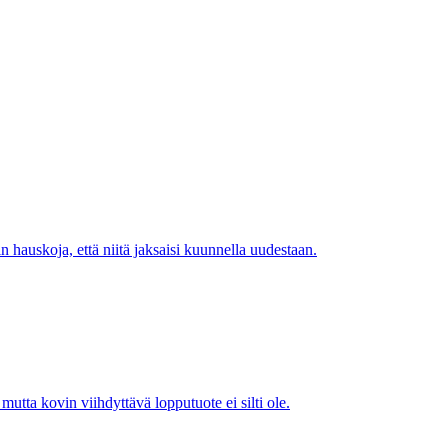
n hauskoja, että niitä jaksaisi kuunnella uudestaan.
mutta kovin viihdyttävä lopputuote ei silti ole.