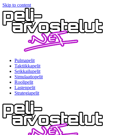
Skip to content
Pulmapelit
Taktiikkapelit
Seikkailupelit
Simulaatiopelit
Roolipelit
Lastenpelit
Strategiapelit