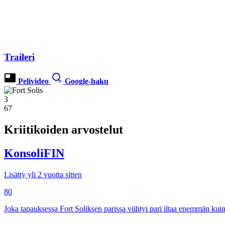
Traileri
Pelivideo
Google-haku
3
67
Kriitikoiden arvostelut
KonsoliFIN
Lisätty yli 2 vuotta sitten
80
Joka tapauksessa Fort Soliksen parissa viihtyi pari iltaa enemmän k