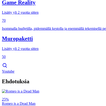
Game Reality
Lisätty yli 2 vuotta sitten
70
Isommalla budjetilla, pidemmällä kestolla ja enemmällä tekemisellä pel
Muropaketti
Lisätty yli 2 vuotta sitten
50
Youtube
Ehdotuksia
25%
Romeo is a Dead Man