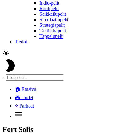
Indie-pelit
Roolipelit
Seikkailupelit
Simulaatiopelit
Strategiapelit
Taktiikkapelit
Tappelupelit
Tiedot
🏠
Etusivu
🎮
Uudet
⭐
Parhaat
Fort Solis