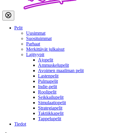
Pelit
Uusimmat
Suosituimmat
Parhaat
Merkittävät julkaisut
Lajityypit
Ajopelit
Ammuskelupelit
Avoimen maailman pelit
Lastenpelit
Pulmapelit
Indie-pelit
Roolipelit
Seikkailupelit
Simulaatiopelit
Strategiapelit
Taktiikkapelit
Tappelupelit
Tiedot