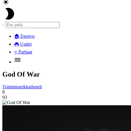
🏠
Etusivu
🎮
Uudet
⭐
Parhaat
God Of War
Toimintaseikkailupeli
8
93