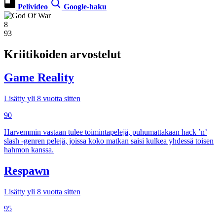
Pelivideo
Google-haku
8
93
Kriitikoiden arvostelut
Game Reality
Lisätty yli 8 vuotta sitten
90
Harvemmin vastaan tulee toimintapelejä, puhumattakaan hack ’n’
slash -genren pelejä, joissa koko matkan saisi kulkea yhdessä toisen
hahmon kanssa.
Respawn
Lisätty yli 8 vuotta sitten
95