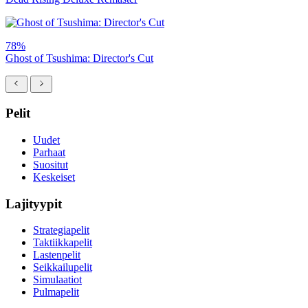
78%
Ghost of Tsushima: Director's Cut
Pelit
Uudet
Parhaat
Suositut
Keskeiset
Lajityypit
Strategiapelit
Taktiikkapelit
Lastenpelit
Seikkailupelit
Simulaatiot
Pulmapelit