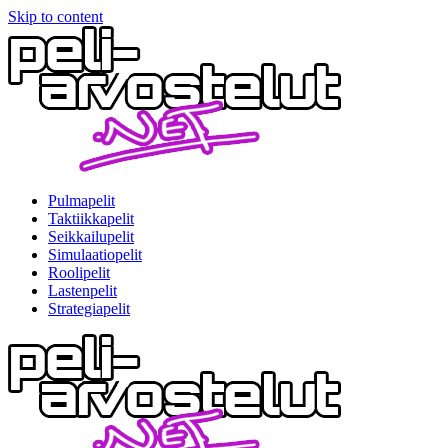
Skip to content
Pulmapelit
Taktiikkapelit
Seikkailupelit
Simulaatiopelit
Roolipelit
Lastenpelit
Strategiapelit