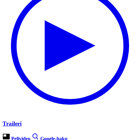
Traileri
Pelivideo
Google-haku