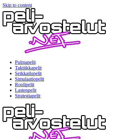
Skip to content
Pulmapelit
Taktiikkapelit
Seikkailupelit
Simulaatiopelit
Roolipelit
Lastenpelit
Strategiapelit