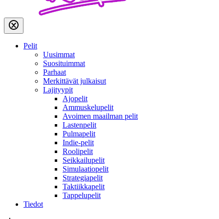
Pelit
Uusimmat
Suosituimmat
Parhaat
Merkittävät julkaisut
Lajityypit
Ajopelit
Ammuskelupelit
Avoimen maailman pelit
Lastenpelit
Pulmapelit
Indie-pelit
Roolipelit
Seikkailupelit
Simulaatiopelit
Strategiapelit
Taktiikkapelit
Tappelupelit
Tiedot