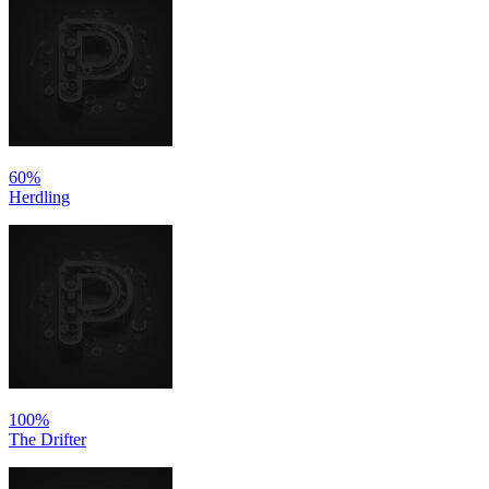
60%
Herdling
100%
The Drifter