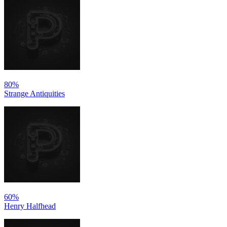
80%
Strange Antiquities
60%
Henry Halfhead