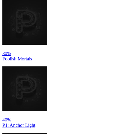
80%
Foolish Mortals
40%
P1: Anchor Light