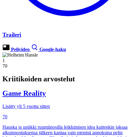
Traileri
Pelivideo
Google-haku
1
70
Kriitikoiden arvostelut
Game Reality
Lisätty yli 5 vuotta sitten
70
Hauska ja uniikki ruumiinosilla leikkimisen idea kuitenkin jaksaa
alkuinnostuksensa jälkeen kantaa vain pieninä annoksina pelin