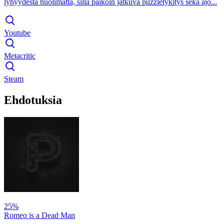
lyhyydestä huolimatta, sillä paikoin jatkuva puzzletykitys sekä ajo...
Youtube
Metacritic
Steam
Ehdotuksia
25%
Romeo is a Dead Man