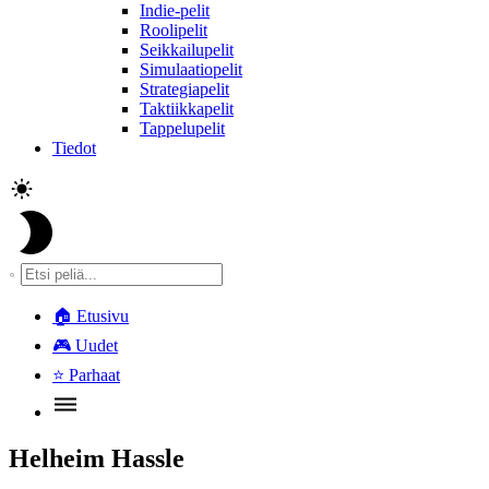
Indie-pelit
Roolipelit
Seikkailupelit
Simulaatiopelit
Strategiapelit
Taktiikkapelit
Tappelupelit
Tiedot
🏠
Etusivu
🎮
Uudet
⭐
Parhaat
Helheim Hassle