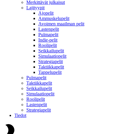
Merkittävät julkaisut
Lajityypit
Ajopelit
Ammuskelupelit
Avoimen maailman pelit
Lastenpelit
Pulmapelit
Indie-pelit
Roolipelit
Seikkailupelit
Simulaatiopelit
Strategiapelit
Taktiikkapelit
Tappelupelit
Pulmapelit
Taktiikkapelit
Seikkailupelit
Simulaatiopelit
Roolipelit
Lastenpelit
Strategiapelit
Tiedot