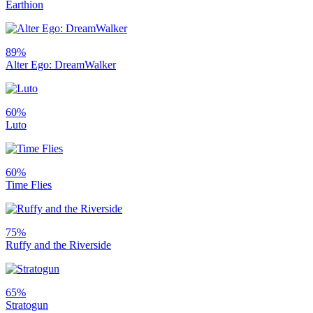
Earthion
89%
Alter Ego: DreamWalker
60%
Luto
60%
Time Flies
75%
Ruffy and the Riverside
65%
Stratogun