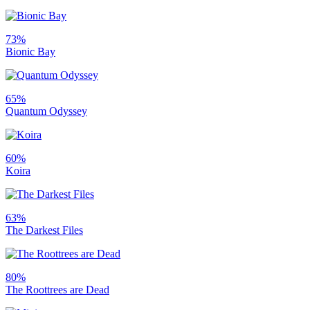
73%
Bionic Bay
65%
Quantum Odyssey
60%
Koira
63%
The Darkest Files
80%
The Roottrees are Dead