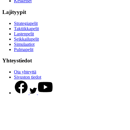
Keskeiset
Lajityypit
Strategiapelit
Taktiikkapelit
Lastenpelit
Seikkailupelit
Simulaatiot
Pulmapelit
Yhteystiedot
Ota yhteyttä
Sivuston tiedot