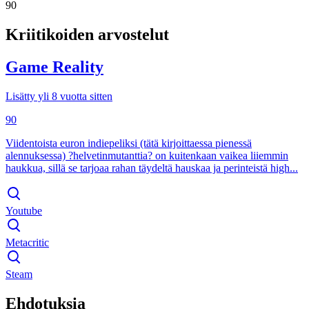
90
Kriitikoiden arvostelut
Game Reality
Lisätty yli 8 vuotta sitten
90
Viidentoista euron indiepeliksi (tätä kirjoittaessa pienessä
alennuksessa) ?helvetinmutanttia? on kuitenkaan vaikea liiemmin
haukkua, sillä se tarjoaa rahan täydeltä hauskaa ja perinteistä high...
Youtube
Metacritic
Steam
Ehdotuksia