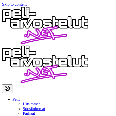
Skip to content
Pelit
Uusimmat
Suosituimmat
Parhaat