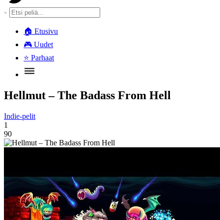
🏠
Etusivu
🎮
Uudet
⭐
Parhaat
Hellmut – The Badass From Hell
Indie-pelit
1
90