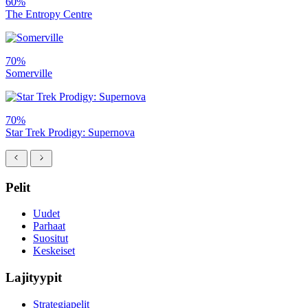
60%
The Entropy Centre
70%
Somerville
70%
Star Trek Prodigy: Supernova
Pelit
Uudet
Parhaat
Suositut
Keskeiset
Lajityypit
Strategiapelit