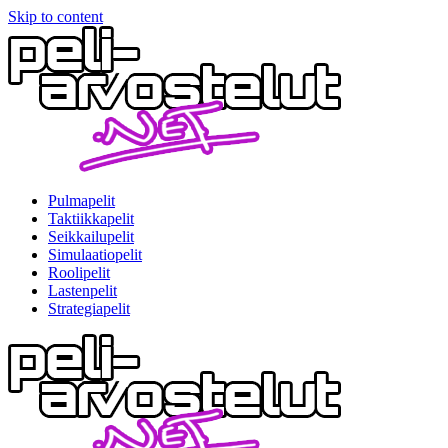
Skip to content
Pulmapelit
Taktiikkapelit
Seikkailupelit
Simulaatiopelit
Roolipelit
Lastenpelit
Strategiapelit