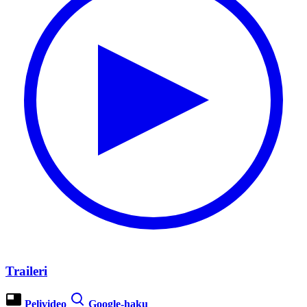
Traileri
Pelivideo
Google-haku