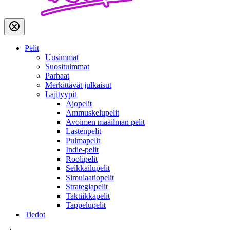
Pelit
Uusimmat
Suosituimmat
Parhaat
Merkittävät julkaisut
Lajityypit
Ajopelit
Ammuskelupelit
Avoimen maailman pelit
Lastenpelit
Pulmapelit
Indie-pelit
Roolipelit
Seikkailupelit
Simulaatiopelit
Strategiapelit
Taktiikkapelit
Tappelupelit
Tiedot