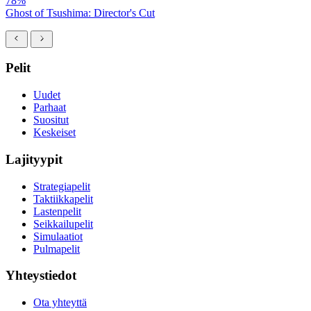
78%
Ghost of Tsushima: Director's Cut
Pelit
Uudet
Parhaat
Suositut
Keskeiset
Lajityypit
Strategiapelit
Taktiikkapelit
Lastenpelit
Seikkailupelit
Simulaatiot
Pulmapelit
Yhteystiedot
Ota yhteyttä