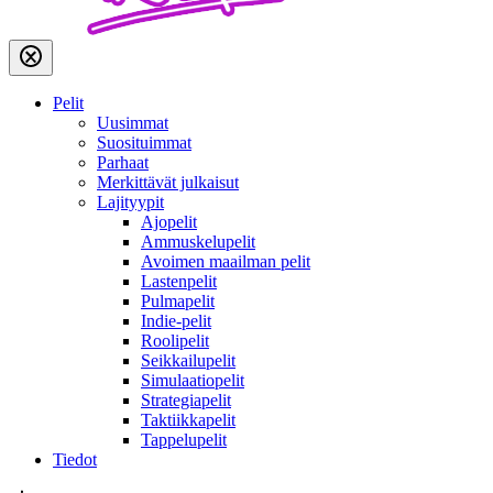
Pelit
Uusimmat
Suosituimmat
Parhaat
Merkittävät julkaisut
Lajityypit
Ajopelit
Ammuskelupelit
Avoimen maailman pelit
Lastenpelit
Pulmapelit
Indie-pelit
Roolipelit
Seikkailupelit
Simulaatiopelit
Strategiapelit
Taktiikkapelit
Tappelupelit
Tiedot