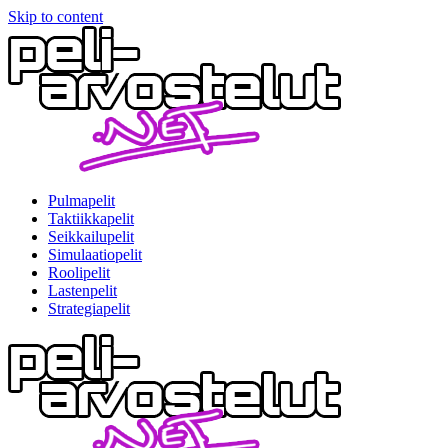
Skip to content
Pulmapelit
Taktiikkapelit
Seikkailupelit
Simulaatiopelit
Roolipelit
Lastenpelit
Strategiapelit