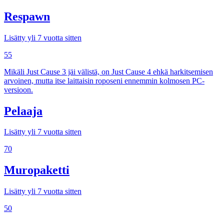
Respawn
Lisätty yli 7 vuotta sitten
55
Mikäli Just Cause 3 jäi välistä, on Just Cause 4 ehkä harkitsemisen
arvoinen, mutta itse laittaisin roposeni ennemmin kolmosen PC-
versioon.
Pelaaja
Lisätty yli 7 vuotta sitten
70
Muropaketti
Lisätty yli 7 vuotta sitten
50