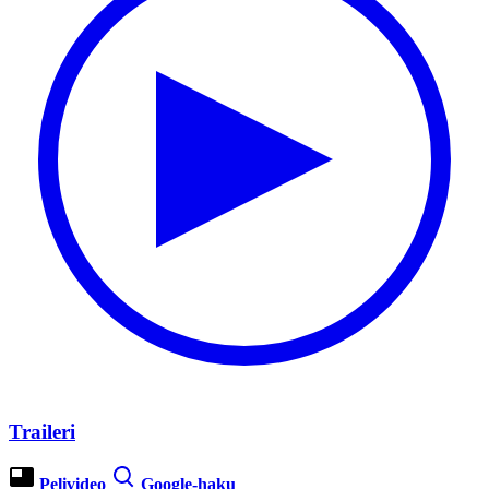
Traileri
Pelivideo
Google-haku