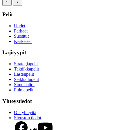
Pelit
Uudet
Parhaat
Suositut
Keskeiset
Lajityypit
Strategiapelit
Taktiikkapelit
Lastenpelit
Seikkailupelit
Simulaatiot
Pulmapelit
Yhteystiedot
Ota yhteyttä
Sivuston tiedot