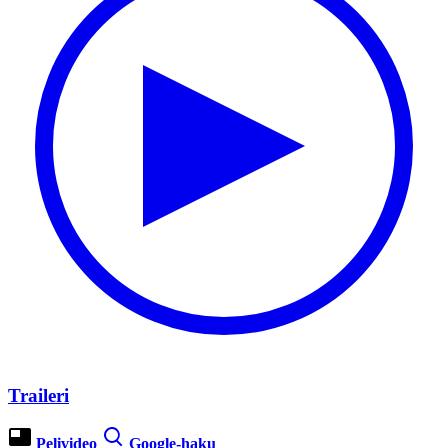
Traileri
Pelivideo
Google-haku