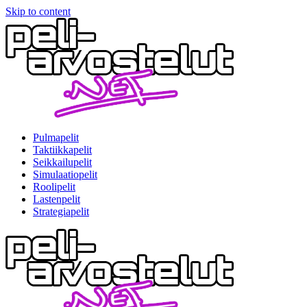
Skip to content
Pulmapelit
Taktiikkapelit
Seikkailupelit
Simulaatiopelit
Roolipelit
Lastenpelit
Strategiapelit