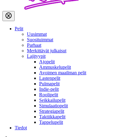
Pelit
Uusimmat
Suosituimmat
Parhaat
Merkittävät julkaisut
Lajityypit
Ajopelit
Ammuskelupelit
Avoimen maailman pelit
Lastenpelit
Pulmapelit
Indie-pelit
Roolipelit
Seikkailupelit
Simulaatiopelit
Strategiapelit
Taktiikkapelit
Tappelupelit
Tiedot