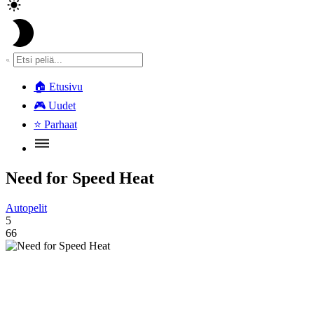
🏠
Etusivu
🎮
Uudet
⭐
Parhaat
Need for Speed Heat
Autopelit
5
66