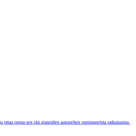
a ottaa oppia sen ohi ajaneiden autopelien onnistuneista ratkaisuista.