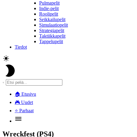
Pulmapelit
Indie-pelit
Roolipelit
Seikkailupelit
Simulaatiopelit
Strategiapelit
Taktiikkapelit
Tappelupelit
Tiedot
🏠
Etusivu
🎮
Uudet
⭐
Parhaat
Wreckfest (PS4)