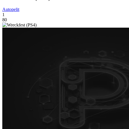
Autopelit
1
80