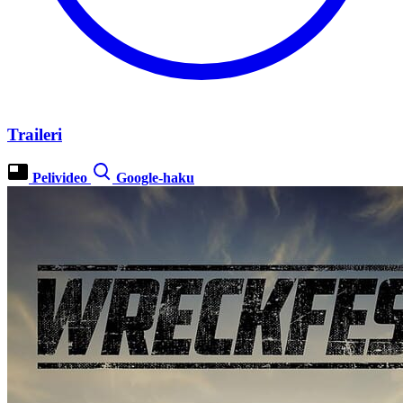
Traileri
Pelivideo
Google-haku