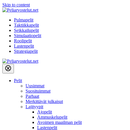
Skip to content
Pulmapelit
Taktiikkapelit
Seikkailupelit
Simulaatiopelit
Roolipelit
Lastenpelit
Strategiapelit
Pelit
Uusimmat
Suosituimmat
Parhaat
Merkittävät julkaisut
Lajityypit
Ajopelit
Ammuskelupelit
Avoimen maailman pelit
Lastenpelit