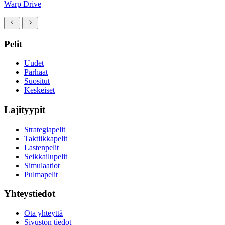
Warp Drive
Pelit
Uudet
Parhaat
Suositut
Keskeiset
Lajityypit
Strategiapelit
Taktiikkapelit
Lastenpelit
Seikkailupelit
Simulaatiot
Pulmapelit
Yhteystiedot
Ota yhteyttä
Sivuston tiedot