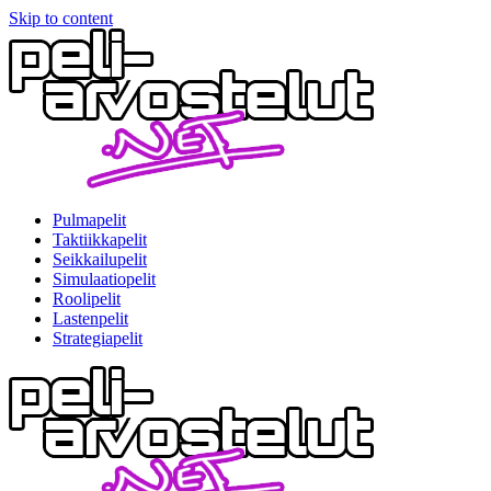
Skip to content
Pulmapelit
Taktiikkapelit
Seikkailupelit
Simulaatiopelit
Roolipelit
Lastenpelit
Strategiapelit