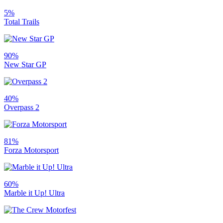
5%
Total Trails
90%
New Star GP
40%
Overpass 2
81%
Forza Motorsport
60%
Marble it Up! Ultra