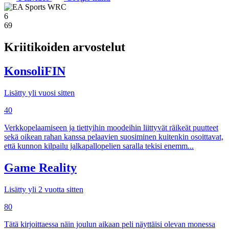
6
69
Kriitikoiden arvostelut
KonsoliFIN
Lisätty yli vuosi sitten
40
Verkkopelaamiseen ja tiettyihin moodeihin liittyvät räikeät puutteet
sekä oikean rahan kanssa pelaavien suosiminen kuitenkin osoittavat,
että kunnon kilpailu jalkapallopelien saralla tekisi enemm...
Game Reality
Lisätty yli 2 vuotta sitten
80
Tätä kirjoittaessa näin joulun aikaan peli näyttäisi olevan monessa