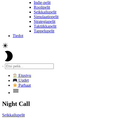
Indie-pelit
Roolipelit
Seikkailupelit
Simulaatiopelit
Strategiapelit
Taktiikkapelit
Tappelupelit
Tiedot
Etusivu
Uudet
Parhaat
Night Call
Seikkailupelit