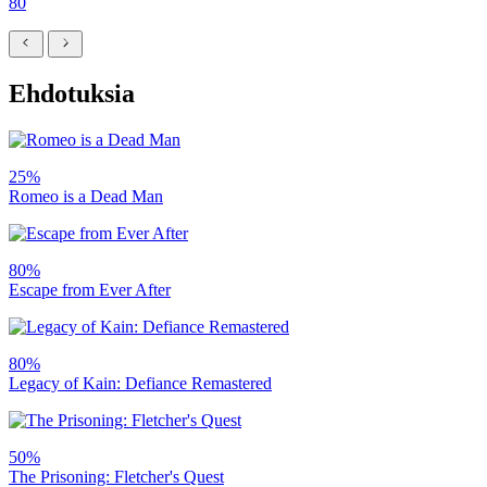
80
Ehdotuksia
25%
Romeo is a Dead Man
80%
Escape from Ever After
80%
Legacy of Kain: Defiance Remastered
50%
The Prisoning: Fletcher's Quest