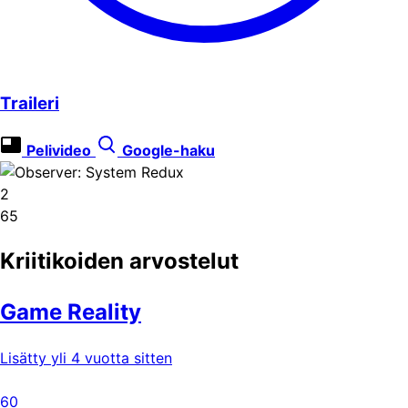
Traileri
Pelivideo
Google-haku
2
65
Kriitikoiden arvostelut
Game Reality
Lisätty yli 4 vuotta sitten
60