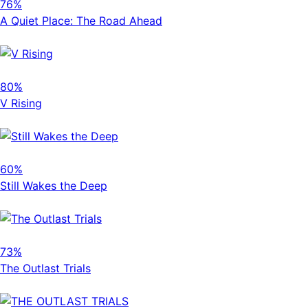
76%
A Quiet Place: The Road Ahead
80%
V Rising
60%
Still Wakes the Deep
73%
The Outlast Trials