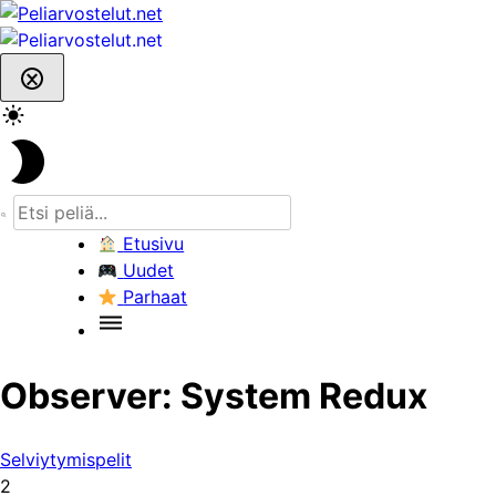
Skip
to
content
Etusivu
Uudet
Parhaat
Observer: System Redux
Selviytymispelit
2