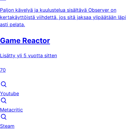
Paljon kävelyä ja kuulustelua sisältävä Observer on
kertakäyttöistä viihdettä, jos sitä jaksaa ylipäätään läpi
asti pelata.
Game Reactor
Lisätty yli 5 vuotta sitten
70
Youtube
Metacritic
Steam