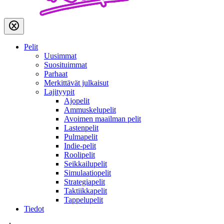
Pelit
Uusimmat
Suosituimmat
Parhaat
Merkittävät julkaisut
Lajityypit
Ajopelit
Ammuskelupelit
Avoimen maailman pelit
Lastenpelit
Pulmapelit
Indie-pelit
Roolipelit
Seikkailupelit
Simulaatiopelit
Strategiapelit
Taktiikkapelit
Tappelupelit
Tiedot