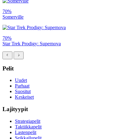
70%
Somerville
70%
Star Trek Prodigy: Supernova
Pelit
Uudet
Parhaat
Suositut
Keskeiset
Lajityypit
Strategiapelit
Taktiikkapelit
Lastenpelit
Seikkailupelit