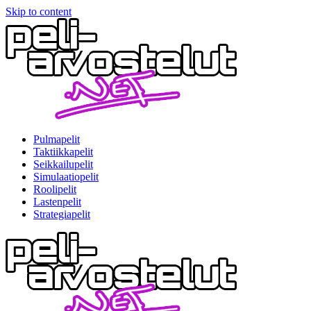
Skip to content
Pulmapelit
Taktiikkapelit
Seikkailupelit
Simulaatiopelit
Roolipelit
Lastenpelit
Strategiapelit