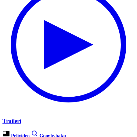
Traileri
Pelivideo
Google-haku