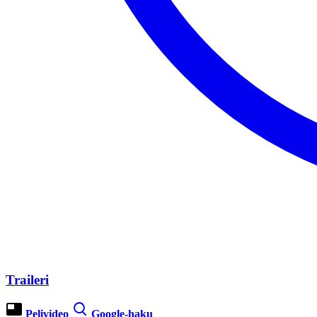
Traileri
Pelivideo
Google-haku