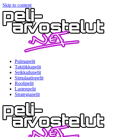
Skip to content
Pulmapelit
Taktiikkapelit
Seikkailupelit
Simulaatiopelit
Roolipelit
Lastenpelit
Strategiapelit