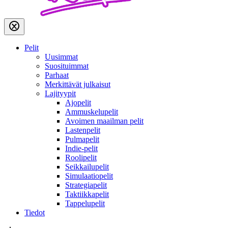
Pelit
Uusimmat
Suosituimmat
Parhaat
Merkittävät julkaisut
Lajityypit
Ajopelit
Ammuskelupelit
Avoimen maailman pelit
Lastenpelit
Pulmapelit
Indie-pelit
Roolipelit
Seikkailupelit
Simulaatiopelit
Strategiapelit
Taktiikkapelit
Tappelupelit
Tiedot