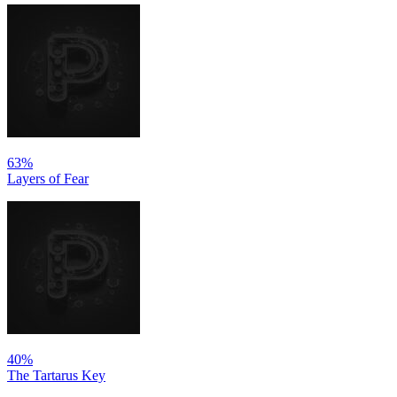
63%
Layers of Fear
40%
The Tartarus Key