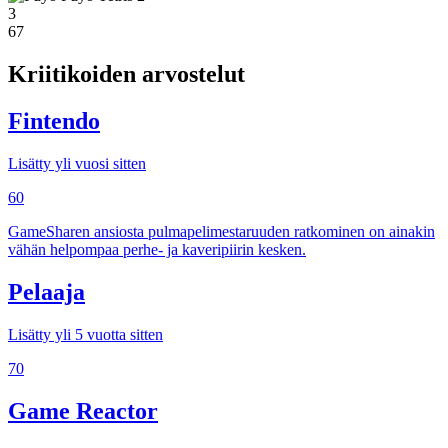
3
67
Kriitikoiden arvostelut
Fintendo
Lisätty yli vuosi sitten
60
GameSharen ansiosta pulmapelimestaruuden ratkominen on ainakin
vähän helpompaa perhe- ja kaveripiirin kesken.
Pelaaja
Lisätty yli 5 vuotta sitten
70
Game Reactor