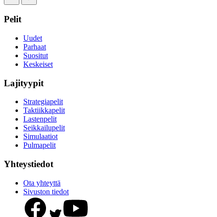
Pelit
Uudet
Parhaat
Suositut
Keskeiset
Lajityypit
Strategiapelit
Taktiikkapelit
Lastenpelit
Seikkailupelit
Simulaatiot
Pulmapelit
Yhteystiedot
Ota yhteyttä
Sivuston tiedot