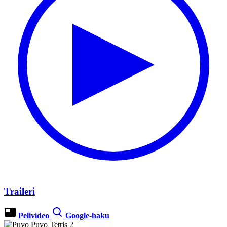
Traileri
Pelivideo
Google-haku