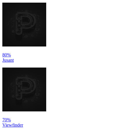
80%
Jusant
70%
Viewfinder