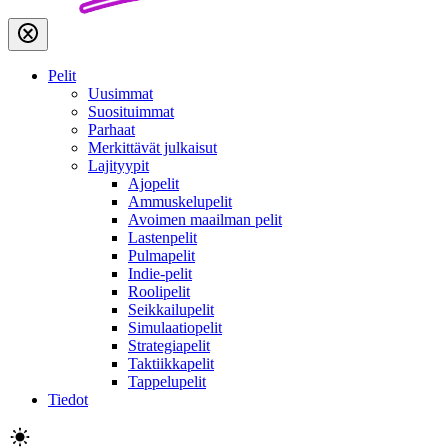
Pelit
Uusimmat
Suosituimmat
Parhaat
Merkittävät julkaisut
Lajityypit
Ajopelit
Ammuskelupelit
Avoimen maailman pelit
Lastenpelit
Pulmapelit
Indie-pelit
Roolipelit
Seikkailupelit
Simulaatiopelit
Strategiapelit
Taktiikkapelit
Tappelupelit
Tiedot