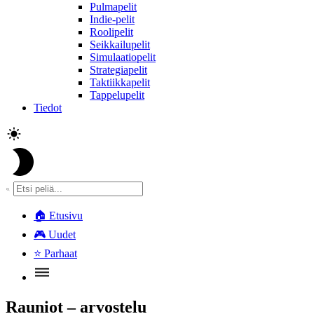
Pulmapelit
Indie-pelit
Roolipelit
Seikkailupelit
Simulaatiopelit
Strategiapelit
Taktiikkapelit
Tappelupelit
Tiedot
🏠
Etusivu
🎮
Uudet
⭐
Parhaat
Rauniot – arvostelu