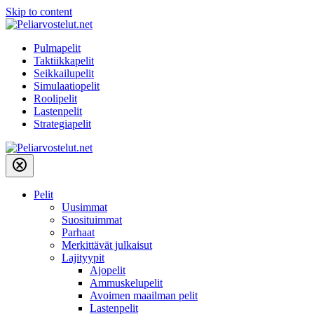
Skip to content
Pulmapelit
Taktiikkapelit
Seikkailupelit
Simulaatiopelit
Roolipelit
Lastenpelit
Strategiapelit
Pelit
Uusimmat
Suosituimmat
Parhaat
Merkittävät julkaisut
Lajityypit
Ajopelit
Ammuskelupelit
Avoimen maailman pelit
Lastenpelit