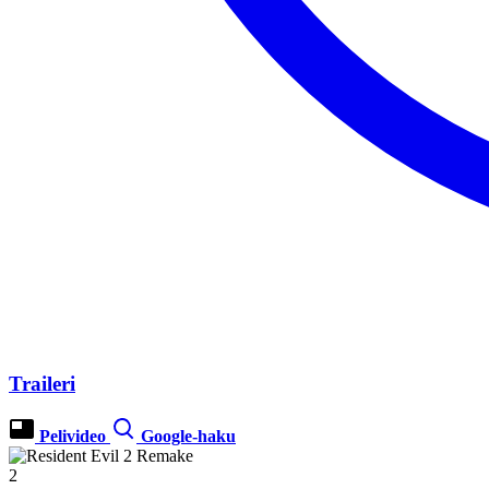
Traileri
Pelivideo
Google-haku
2