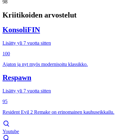
98
Kriitikoiden arvostelut
KonsoliFIN
Lisätty yli 7 vuotta sitten
100
Ajaton ja nyt myös modernisoitu klassikko.
Respawn
Lisätty yli 7 vuotta sitten
95
Resident Evil 2 Remake on erinomainen kauhuseikkailu.
Youtube