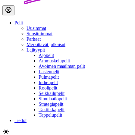
Pelit
Uusimmat
Suosituimmat
Parhaat
Merkittävät julkaisut
Lajityypit
Ajopelit
Ammuskelupelit
Avoimen maailman pelit
Lastenpelit
Pulmapelit
Indie-pelit
Roolipelit
Seikkailupelit
Simulaatiopelit
Strategiapelit
Taktiikkapelit
Tappelupelit
Tiedot