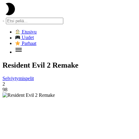
Etusivu
Uudet
Parhaat
Resident Evil 2 Remake
Selviytymispelit
2
98